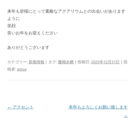
来年も皆様にとって素敵なアクアリウムとの出会いがあります
ように
笑顔
良いお年をお迎えください
ありがとうございます
カテゴリー:
新着情報
| タグ:
珊瑚水槽
| 投稿日:
2025年12月31日
|
投
稿者:
aqua
投
←
アクセント
本年もよろしくお願い致します
稿
→
ナ
ビ