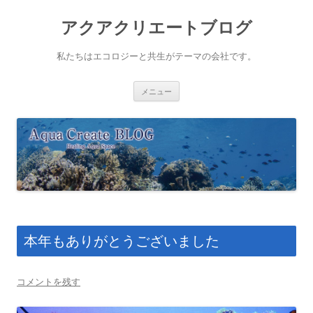
アクアクリエートブログ
私たちはエコロジーと共生がテーマの会社です。
コ
メニュー
ン
テ
ン
ツ
へ
ス
キ
ッ
プ
本年もありがとうございました
コメントを残す