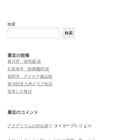
検索
検索
最近の投稿
春日市 保育園 様
久留米市 医療機関 様
福岡市 デイケア施設様
第78回全九州クラブ対抗
充実した毎日
最近のコメント
アクアリウムの存在感
に
タイガープレコ
より