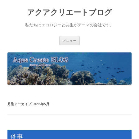
アクアクリエートブログ
私たちはエコロジーと共生がテーマの会社です。
コ
メニュー
ン
テ
ン
ツ
へ
ス
キ
ッ
プ
月別アーカイブ:
2015年5月
催事