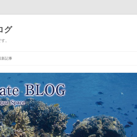
ログ
です。
コ
ン
最新記事
テ
ン
ツ
へ
ス
キ
ッ
プ