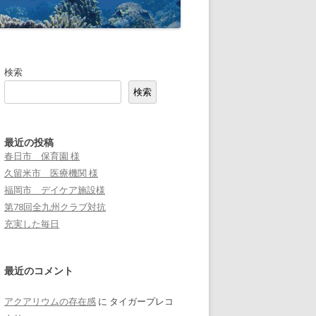
検索
検索
最近の投稿
春日市 保育園 様
久留米市 医療機関 様
福岡市 デイケア施設様
第78回全九州クラブ対抗
充実した毎日
最近のコメント
アクアリウムの存在感
に
タイガープレコ