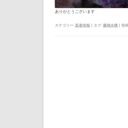
ありがとうございます
カテゴリー:
新着情報
| タグ:
珊瑚水槽
| 投