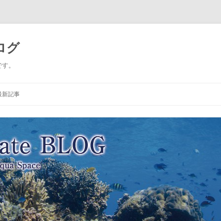
ログ
です。
コ
ン
最新記事
テ
ン
ツ
へ
ス
キ
ッ
プ