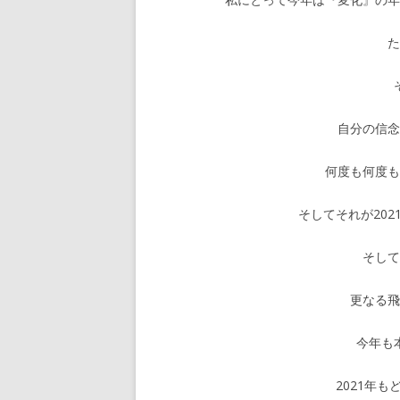
自分の信
何度も何度
そしてそれが20
そし
更なる
今年も
2021年