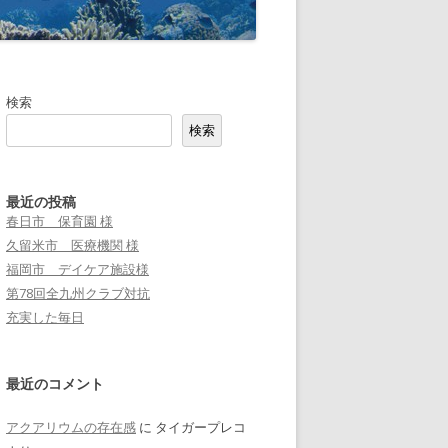
検索
検索
最近の投稿
春日市 保育園 様
久留米市 医療機関 様
福岡市 デイケア施設様
第78回全九州クラブ対抗
充実した毎日
最近のコメント
アクアリウムの存在感
に
タイガープレコ