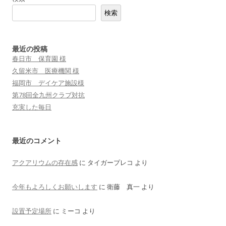
検索
最近の投稿
春日市 保育園 様
久留米市 医療機関 様
福岡市 デイケア施設様
第78回全九州クラブ対抗
充実した毎日
最近のコメント
アクアリウムの存在感
に
タイガープレコ
より
今年もよろしくお願いします
に
衛藤 真一
より
設置予定場所
に
ミーコ
より