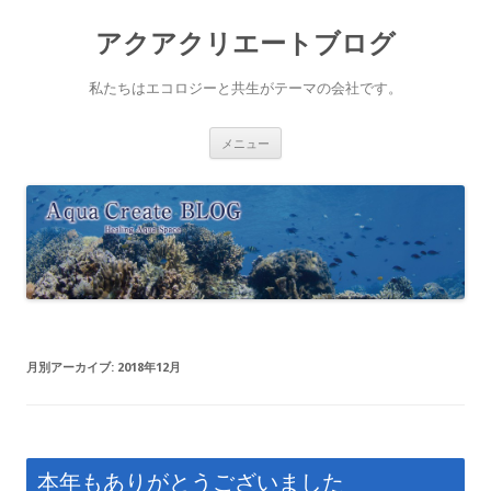
アクアクリエートブログ
私たちはエコロジーと共生がテーマの会社です。
コ
メニュー
ン
テ
ン
ツ
へ
ス
キ
ッ
プ
月別アーカイブ:
2018年12月
本年もありがとうございました