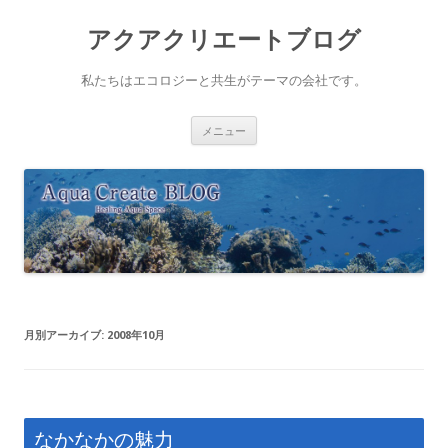
アクアクリエートブログ
私たちはエコロジーと共生がテーマの会社です。
コ
メニュー
ン
テ
ン
ツ
へ
ス
キ
ッ
プ
月別アーカイブ:
2008年10月
なかなかの魅力