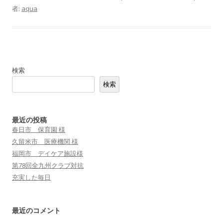
者:
aqua
検索
検索
最近の投稿
春日市 保育園 様
久留米市 医療機関 様
福岡市 デイケア施設様
第78回全九州クラブ対抗
充実した毎日
最近のコメント