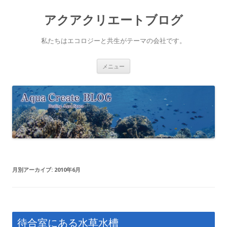
アクアクリエートブログ
私たちはエコロジーと共生がテーマの会社です。
コ
メニュー
ン
テ
ン
ツ
へ
ス
キ
ッ
プ
月別アーカイブ:
2010年6月
待合室にある水草水槽