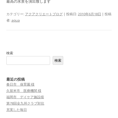
最高の水景を演出致します
カテゴリー:
アクアクリエートブログ
| 投稿日:
2010年6月18日
|
投稿
者:
aqua
検索
検索
最近の投稿
春日市 保育園 様
久留米市 医療機関 様
福岡市 デイケア施設様
第78回全九州クラブ対抗
充実した毎日