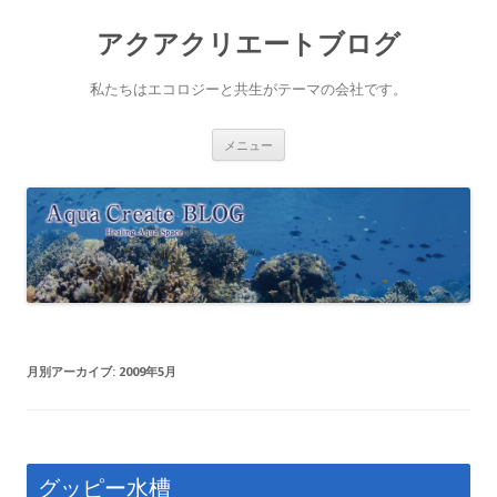
アクアクリエートブログ
私たちはエコロジーと共生がテーマの会社です。
コ
メニュー
ン
テ
ン
ツ
へ
ス
キ
ッ
プ
月別アーカイブ:
2009年5月
グッピー水槽