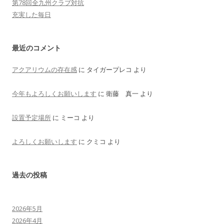
第78回全九州クラブ対抗
充実した毎日
最近のコメント
アクアリウムの存在感
に
タイガープレコ
より
今年もよろしくお願いします
に
衛藤 真一
より
設置予定場所
に
ミーコ
より
よろしくお願いします
に
クミコ
より
過去の投稿
2026年5月
2026年4月